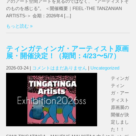
アのアート空間アートを見るのではなく、 “アーティストそ
のものを感じる”。 ＜開催概要｜FEEL -THE TANZANIAN
ARTISTS-＞ 会期：2026年4 […]
もっと読む »
ティンガティンガ・アーティスト原画
展・開催決定！（期間：4/23〜5/7）
2026-03-24
|
コメントはまだありません
|
Uncategorized
ティンガ
ティン
ガ・アー
ティスト
原画展の
開催が決
定しまし
た！！