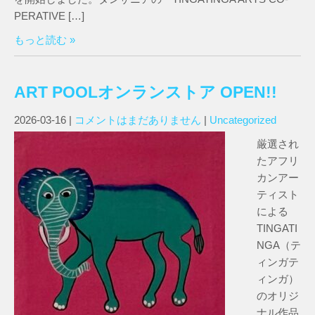
PERATIVE […]
もっと読む »
ART POOLオンランストア OPEN!!
2026-03-16
|
コメントはまだありません
|
Uncategorized
厳選され
たアフリ
カンアー
ティスト
による
TINGATI
NGA（テ
ィンガテ
ィンガ）
のオリジ
ナル作品