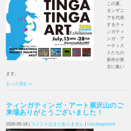
この夏、
タンザニ
アを代表
するティ
ンガティ
ンガ・ア
ーティス
トたちの
新作が東
京に集い
ます。
もっと読む »
ティンガティンガ・アート展沢山のご
来場ありがとうございました！
2026-05-18
|
コメントはまだありません
|
Uncategorized