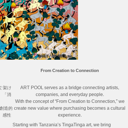
From Creation to Connection
ぐ架け
ART POOL serves as a bridge connecting artists,
、「消
companies, and everyday people.
。
With the concept of “From Creation to Connection,” we
の創造的
create new value where purchasing becomes a cultural
、感性
experience.
Starting with Tanzania’s TingaTinga art, we bring