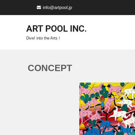
info@artpool.jp
ART POOL INC.
Dive! into the Arts！
CONCEPT