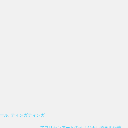
゚ール
,
ティンガティンガ
アフリカンアートのオリジナル原画を販売
→